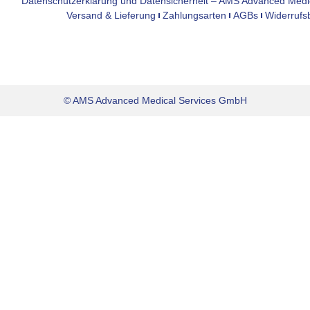
Datenschutzerklärung und Datensicherheit – AMS Advanced Med
Versand & Lieferung
Zahlungsarten
AGBs
Widerrufs
© AMS Advanced Medical Services GmbH